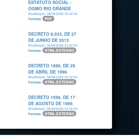
ESTATUTO SOCIAL -
OGMO RIO GRANDE
Atualizaçao: 08/08/2026 03:32:54
PDF
Formato:
DECRETO 8.033, DE 27
DE JUNHO DE 2013
Atualizaçao: 08/08/2026 03:32:54
HTML-EXTERNO
Formato:
DECRETO 1886, DE 29
DE ABRIL DE 1996
Atualizaçao: 08/08/2026 03:32:54
HTML-EXTERNO
Formato:
DECRETO 1596, DE 17
DE AGOSTO DE 1995
Atualizaçao: 08/08/2026 03:32:54
HTML-EXTERNO
Formato: