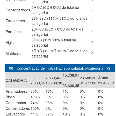
categoria)
0R 0C (0%R 0%C do total da
Consertadores
0
categoria)
28R 39C (11%R 51%C do total da
Estivadores
0
categoria)
26R 0C (68%R 0%C do total da
Portuários
0
categoria)
5R 0C (19%R 0%C total da
Vigias
0
categoria)
1R 1C (100%R 100%C do total da
Matricula
0
categoria)
06 - Concentração de Trabalh.p/faixa salarial, p/categoria (R$)
15.738,91
0 -
7.869,46-
23.608,36-
Acima
CATEGORIA
-
7.869,45
15.738,90
31.477,80
31.477,81
23.608,35
Arrumadores
83%
16%
1%
0%
0%
Bloco
100%
0%
0%
0%
0%
Conferentes
74%
26%
0%
0%
0%
Consertadores
100%
0%
0%
0%
0%
Estivadores
44%
37%
19%
0%
0%