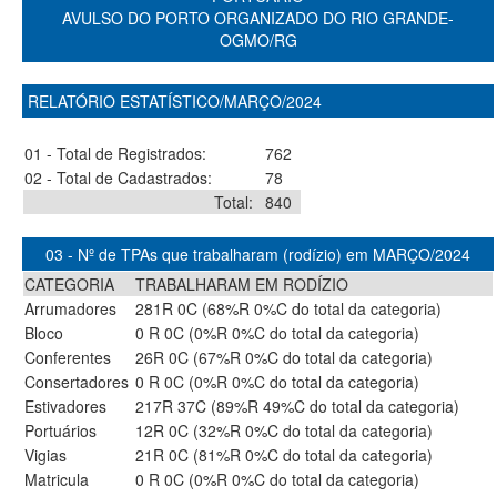
AVULSO DO PORTO ORGANIZADO DO RIO GRANDE-
OGMO/RG
RELATÓRIO ESTATÍSTICO/MARÇO/2024
01 - Total de Registrados:
762
02 - Total de Cadastrados:
78
Total:
840
03 - Nº de TPAs que trabalharam (rodízio) em MARÇO/2024
CATEGORIA
TRABALHARAM EM RODÍZIO
Arrumadores
281R 0C (68%R 0%C do total da categoria)
Bloco
0 R 0C (0%R 0%C do total da categoria)
Conferentes
26R 0C (67%R 0%C do total da categoria)
Consertadores
0 R 0C (0%R 0%C do total da categoria)
Estivadores
217R 37C (89%R 49%C do total da categoria)
Portuários
12R 0C (32%R 0%C do total da categoria)
Vigias
21R 0C (81%R 0%C do total da categoria)
Matricula
0 R 0C (0%R 0%C do total da categoria)