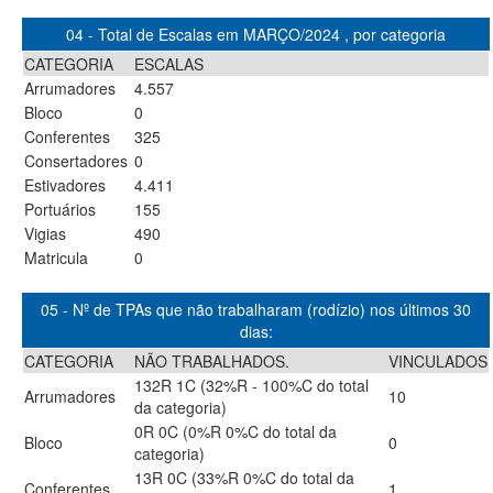
04 - Total de Escalas em MARÇO/2024 , por categoria
CATEGORIA
ESCALAS
Arrumadores
4.557
Bloco
0
Conferentes
325
Consertadores
0
Estivadores
4.411
Portuários
155
Vigias
490
Matricula
0
05 - Nº de TPAs que não trabalharam (rodízio) nos últimos 30
dias:
CATEGORIA
NÃO TRABALHADOS.
VINCULADOS
132R 1C (32%R - 100%C do total
Arrumadores
10
da categoria)
0R 0C (0%R 0%C do total da
Bloco
0
categoria)
13R 0C (33%R 0%C do total da
Conferentes
1