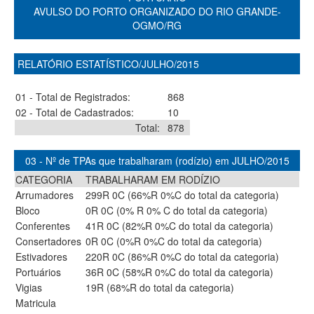
AVULSO DO PORTO ORGANIZADO DO RIO GRANDE-
OGMO/RG
RELATÓRIO ESTATÍSTICO/JULHO/2015
01 - Total de Registrados:
868
02 - Total de Cadastrados:
10
Total:
878
03 - Nº de TPAs que trabalharam (rodízio) em JULHO/2015
CATEGORIA
TRABALHARAM EM RODÍZIO
Arrumadores
299R 0C (66%R 0%C do total da categoria)
Bloco
0R 0C (0% R 0% C do total da categoria)
Conferentes
41R 0C (82%R 0%C do total da categoria)
Consertadores
0R 0C (0%R 0%C do total da categoria)
Estivadores
220R 0C (86%R 0%C do total da categoria)
Portuários
36R 0C (58%R 0%C do total da categoria)
Vigias
19R (68%R do total da categoria)
Matricula