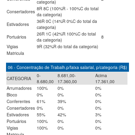
categoria)
8R 8C (100%R - 100%C do total
Consertadores
da categoria)
36R 0C (14%R 0%C do total da
Estivadores
categoria)
26R 1C (42%R 100%C do total
Portuários
8
da categoria)
Vigias
9R (32%R do total da categoria)
Matricula
06 - Concentração de Trabalh.p/faixa salarial, p/categoria (R$)
0-
8.681,00-
Acima
CATEGORIA
8.680,00
17.360,00
17.361,00
Arrumadores
100%
0%
0%
Bloco
0%
0%
0%
Conferentes
61%
39%
0%
Consertadores
0%
0%
0%
Estivadores
55%
42%
3%
Portuários
100%
0%
0%
Vigias
100%
0%
0%
Matricula