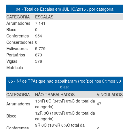
04 - Total de Escalas em JULHO/2015 , por categoria
CATEGORIA
ESCALAS
Arrumadores
7.141
Bloco
0
Conferentes
954
Consertadores
0
Estivadores
5.779
Portuários
879
Vigias
576
Matricula
05 - Nº de TPAs que não trabalharam (rodízio) nos últimos 30
dias:
CATEGORIA
NÃO TRABALHADOS.
VINCULADOS
154R 0C (34%R 0%C do total da
Arrumadores
47
categoria)
12R 0C (100%R 0%C do total da
Bloco
categoria)
9R 0C (18%R 0%C total da
Conferentes
2