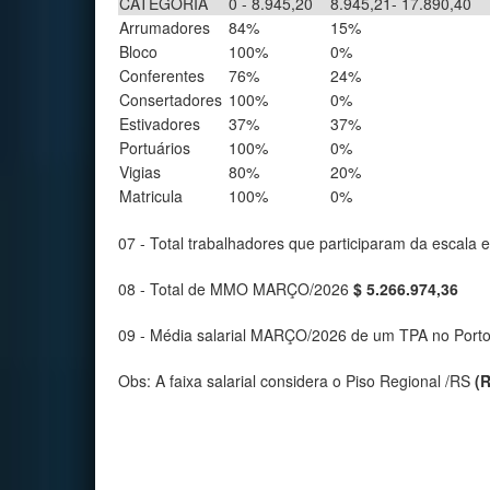
CATEGORIA
0 - 8.945,20
8.945,21- 17.890,40
Arrumadores
84%
15%
Bloco
100%
0%
Conferentes
76%
24%
Consertadores
100%
0%
Estivadores
37%
37%
Portuários
100%
0%
Vigias
80%
20%
Matricula
100%
0%
07 - Total trabalhadores que participaram da esca
08 - Total de MMO MARÇO/2026
$ 5.266.974,36
09 - Média salarial MARÇO/2026 de um TPA no Port
Obs: A faixa salarial considera o Piso Regional /RS
(R