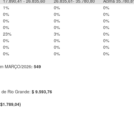
17.890,41 - 26.835,60
26.835,61- 35.780,80
Acima 35.780,8
1%
0%
0%
0%
0%
0%
0%
0%
0%
0%
0%
0%
23%
3%
0%
0%
0%
0%
0%
0%
0%
0%
0%
0%
la em MARÇO/2026
: 549
o de Rio Grande:
$ 9.593,76
$1.789,04)