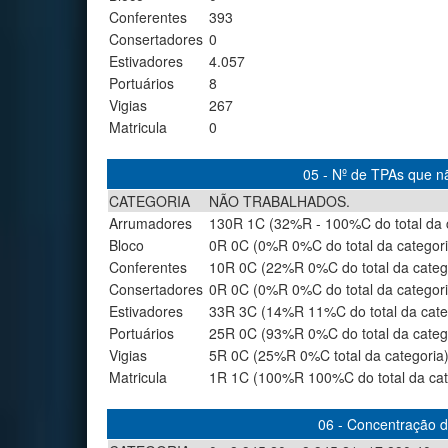
Conferentes
393
Consertadores
0
Estivadores
4.057
Portuários
8
Vigias
267
Matricula
0
05 - Nº de TPAs que nã
CATEGORIA
NÃO TRABALHADOS.
Arrumadores
130R 1C (32%R - 100%C do total da 
Bloco
0R 0C (0%R 0%C do total da categori
Conferentes
10R 0C (22%R 0%C do total da categ
Consertadores
0R 0C (0%R 0%C do total da categori
Estivadores
33R 3C (14%R 11%C do total da cate
Portuários
25R 0C (93%R 0%C do total da categ
Vigias
5R 0C (25%R 0%C total da categoria
Matricula
1R 1C (100%R 100%C do total da cat
06 - Concentração de