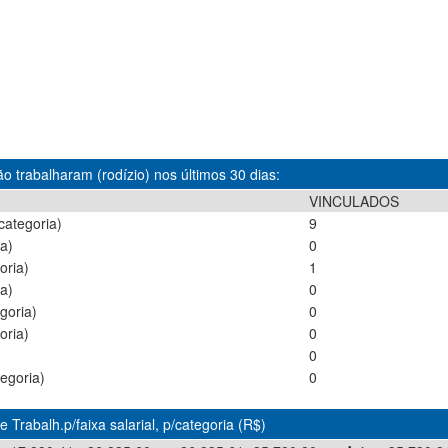
o trabalharam (rodízio) nos últimos 30 dias:
VINCULADOS
categoria)
9
a)
0
oria)
1
a)
0
goria)
0
oria)
0
)
0
egoria)
0
 Trabalh.p/faixa salarial, p/categoria (R$)