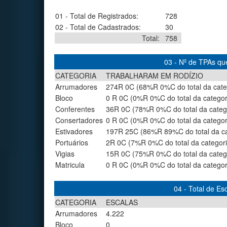
01 - Total de Registrados:
728
02 - Total de Cadastrados:
30
Total:
758
03 - Nº de TPAs q
CATEGORIA
TRABALHARAM EM RODÍZIO
Arrumadores
274R 0C (68%R 0%C do total da cate
Bloco
0 R 0C (0%R 0%C do total da categor
Conferentes
36R 0C (78%R 0%C do total da categ
Consertadores
0 R 0C (0%R 0%C do total da categor
Estivadores
197R 25C (86%R 89%C do total da ca
Portuários
2R 0C (7%R 0%C do total da categori
Vigias
15R 0C (75%R 0%C do total da categ
Matricula
0 R 0C (0%R 0%C do total da categor
04 - Total de E
CATEGORIA
ESCALAS
Arrumadores
4.222
Bloco
0