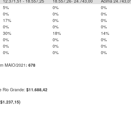
12.371,51 - 18.557,25
18.557,26- 24.743,00
Acima 24.743,0
5%
0%
0%
0%
0%
0%
17%
0%
0%
0%
0%
0%
30%
18%
14%
0%
0%
0%
0%
0%
0%
0%
0%
0%
a em MAIO/2021
: 678
de Rio Grande:
$11.688,42
$1.237,15)