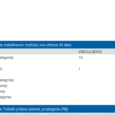
o trabalharam (rodízio) nos últimos 30 dias:
VINCULADOS
tegoria)
10
a)
1
tegoria)
oria)
ria)
egoria)
 Trabalh.p/faixa salarial, p/categoria (R$)