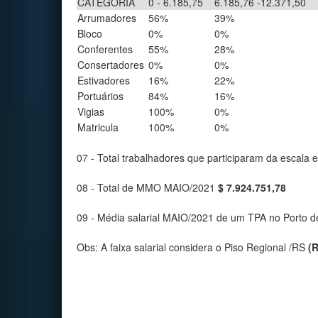
CATEGORIA
0 - 6.185,75
6.185,76 -12.371,50
Arrumadores
56%
39%
Bloco
0%
0%
Conferentes
55%
28%
Consertadores
0%
0%
Estivadores
16%
22%
Portuários
84%
16%
Vigias
100%
0%
Matricula
100%
0%
07 - Total trabalhadores que participaram da escal
08 - Total de MMO MAIO/2021
$ 7.924.751,78
09 - Média salarial MAIO/2021 de um TPA no Porto 
Obs: A faixa salarial considera o Piso Regional /RS
(R