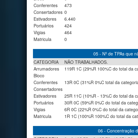
Conferentes
473
Consertadores
0
Estivadores
6.440
Portuários
424
Vigias
464
Matricula
0
05 - Nº de TPAs que nã
CATEGORIA
NÃO TRABALHADOS.
Arrumadores
119R 1C (29%R 100%C do total da ca
Bloco
Conferentes
13R 0C (31%R 0%C total da categori
Consertadores
Estivadores
25R 11C (10%R - 13%C do total da ca
Portuários
30R 0C (59%R 0%C do total da categ
Vigias
6R 0C (22%R 0%C do total da catego
Matricula
1R 1C (100%R 100%C do total da cat
06 - Concentração de