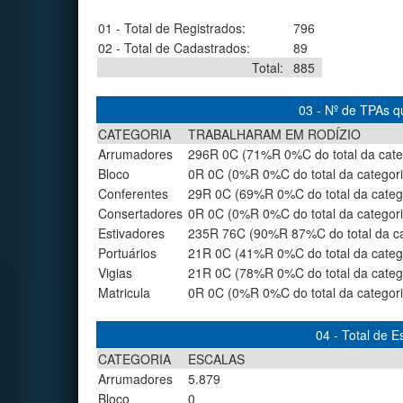
01 - Total de Registrados:
796
02 - Total de Cadastrados:
89
Total:
885
03 - Nº de TPAs q
CATEGORIA
TRABALHARAM EM RODÍZIO
Arrumadores
296R 0C (71%R 0%C do total da cate
Bloco
0R 0C (0%R 0%C do total da categori
Conferentes
29R 0C (69%R 0%C do total da categ
Consertadores
0R 0C (0%R 0%C do total da categori
Estivadores
235R 76C (90%R 87%C do total da ca
Portuários
21R 0C (41%R 0%C do total da categ
Vigias
21R 0C (78%R 0%C do total da categ
Matricula
0R 0C (0%R 0%C do total da categori
04 - Total de 
CATEGORIA
ESCALAS
Arrumadores
5.879
Bloco
0