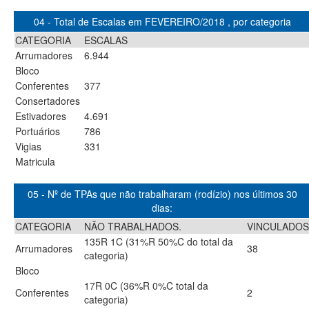
04 - Total de Escalas em FEVEREIRO/2018 , por categoria
CATEGORIA
ESCALAS
Arrumadores
6.944
Bloco
Conferentes
377
Consertadores
Estivadores
4.691
Portuários
786
Vigias
331
Matricula
05 - Nº de TPAs que não trabalharam (rodízio) nos últimos 30
dias:
CATEGORIA
NÃO TRABALHADOS.
VINCULADOS
135R 1C (31%R 50%C do total da
Arrumadores
38
categoria)
Bloco
17R 0C (36%R 0%C total da
Conferentes
2
categoria)