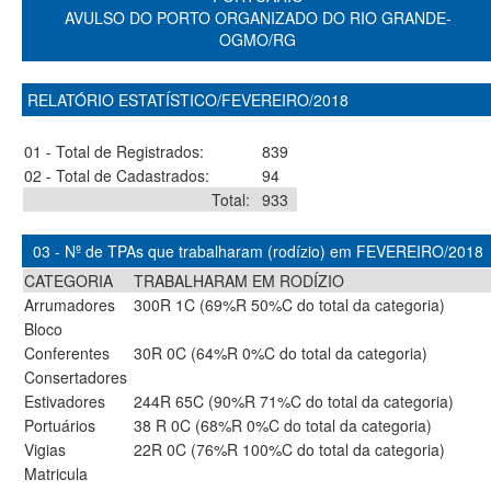
AVULSO DO PORTO ORGANIZADO DO RIO GRANDE-
OGMO/RG
RELATÓRIO ESTATÍSTICO/FEVEREIRO/2018
01 - Total de Registrados:
839
02 - Total de Cadastrados:
94
Total:
933
03 - Nº de TPAs que trabalharam (rodízio) em FEVEREIRO/2018
CATEGORIA
TRABALHARAM EM RODÍZIO
Arrumadores
300R 1C (69%R 50%C do total da categoria)
Bloco
Conferentes
30R 0C (64%R 0%C do total da categoria)
Consertadores
Estivadores
244R 65C (90%R 71%C do total da categoria)
Portuários
38 R 0C (68%R 0%C do total da categoria)
Vigias
22R 0C (76%R 100%C do total da categoria)
Matricula