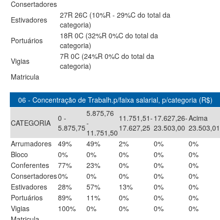
Consertadores
27R 26C (10%R - 29%C do total da
Estivadores
categoria)
18R 0C (32%R 0%C do total da
Portuários
categoria)
7R 0C (24%R 0%C do total da
Vigias
categoria)
Matricula
06 - Concentração de Trabalh.p/faixa salarial, p/categoria (R$)
5.875,76
0 -
11.751,51-
17.627,26-
Acima
CATEGORIA
-
5.875,75
17.627,25
23.503,00
23.503,01
11.751,50
Arrumadores
49%
49%
2%
0%
0%
Bloco
0%
0%
0%
0%
0%
Conferentes
77%
23%
0%
0%
0%
Consertadores
0%
0%
0%
0%
0%
Estivadores
28%
57%
13%
0%
0%
Portuários
89%
11%
0%
0%
0%
Vigias
100%
0%
0%
0%
0%
Matricula