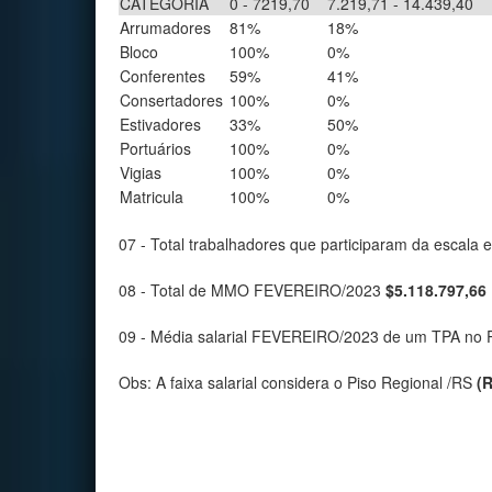
CATEGORIA
0 - 7219,70
7.219,71 - 14.439,40
Arrumadores
81%
18%
Bloco
100%
0%
Conferentes
59%
41%
Consertadores
100%
0%
Estivadores
33%
50%
Portuários
100%
0%
Vigias
100%
0%
Matricula
100%
0%
07 - Total trabalhadores que participaram da esca
08 - Total de MMO FEVEREIRO/2023
$5.118.797,66
09 - Média salarial FEVEREIRO/2023 de um TPA no 
Obs: A faixa salarial considera o Piso Regional /RS
(R