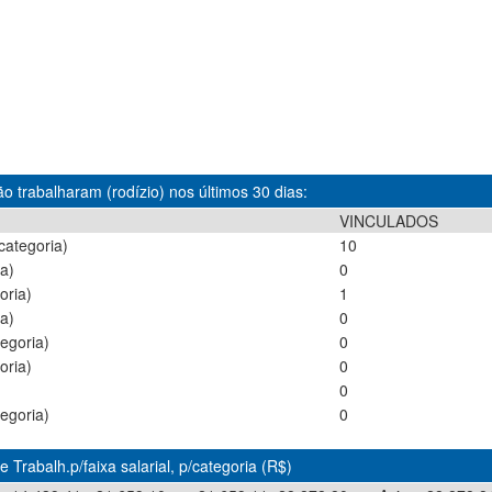
o trabalharam (rodízio) nos últimos 30 dias:
VINCULADOS
categoria)
10
a)
0
oria)
1
a)
0
egoria)
0
oria)
0
)
0
egoria)
0
 Trabalh.p/faixa salarial, p/categoria (R$)