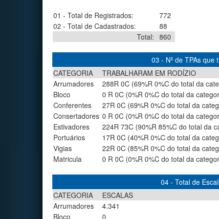
01 - Total de Registrados:
772
02 - Total de Cadastrados:
88
Total:
860
03 - Nº de TPAs que
CATEGORIA
TRABALHARAM EM RODÍZIO
Arrumadores
288R 0C (69%R 0%C do total da cate
Bloco
0 R 0C (0%R 0%C do total da categor
Conferentes
27R 0C (69%R 0%C do total da categ
Consertadores
0 R 0C (0%R 0%C do total da categor
Estivadores
224R 73C (90%R 85%C do total da ca
Portuários
17R 0C (40%R 0%C do total da categ
Vigias
22R 0C (85%R 0%C do total da categ
Matricula
0 R 0C (0%R 0%C do total da categor
04 - Total de Esc
CATEGORIA
ESCALAS
Arrumadores
4.341
Bloco
0