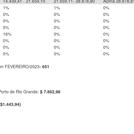
14.439,41 - 21.659,10
21.659,11- 28.878,80
Acima 28.878,8
1%
1%
0%
0%
0%
0%
0%
0%
0%
0%
0%
0%
16%
0%
0%
0%
0%
0%
0%
0%
0%
0%
0%
0%
la em FEVEREIRO/2023
: 651
Porto de Rio Grande:
$ 7.862,98
$1.443,94)