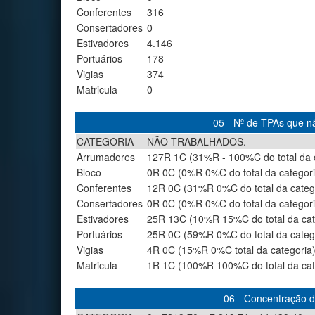
Conferentes
316
Consertadores
0
Estivadores
4.146
Portuários
178
Vigias
374
Matricula
0
05 - Nº de TPAs que nã
CATEGORIA
NÃO TRABALHADOS.
Arrumadores
127R 1C (31%R - 100%C do total da 
Bloco
0R 0C (0%R 0%C do total da categori
Conferentes
12R 0C (31%R 0%C do total da categ
Consertadores
0R 0C (0%R 0%C do total da categori
Estivadores
25R 13C (10%R 15%C do total da cat
Portuários
25R 0C (59%R 0%C do total da categ
Vigias
4R 0C (15%R 0%C total da categoria
Matricula
1R 1C (100%R 100%C do total da cat
06 - Concentração de