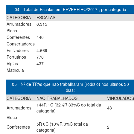
04 - Total de Escalas em FEVEREIRO/2017 , por categoria
CATEGORIA
ESCALAS
Arrumadores
6.315
Bloco
Conferentes
440
Consertadores
Estivadores
4.669
Portuários
778
Vigias
437
Matricula
05 - Nº de TPAs que não trabalharam (rodízio) nos últimos 30
dias:
CATEGORIA
NÃO TRABALHADOS.
VINCULADOS
144R 1C (32%R 33%C do total da
Arrumadores
48
categoria)
Bloco
5R 0C (10%R 0%C total da
Conferentes
2
categoria)