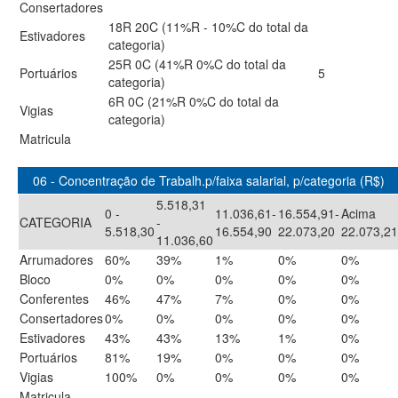
Consertadores
18R 20C (11%R - 10%C do total da
Estivadores
categoria)
25R 0C (41%R 0%C do total da
Portuários
5
categoria)
6R 0C (21%R 0%C do total da
Vigias
categoria)
Matricula
06 - Concentração de Trabalh.p/faixa salarial, p/categoria (R$)
5.518,31
0 -
11.036,61-
16.554,91-
Acima
CATEGORIA
-
5.518,30
16.554,90
22.073,20
22.073,21
11.036,60
Arrumadores
60%
39%
1%
0%
0%
Bloco
0%
0%
0%
0%
0%
Conferentes
46%
47%
7%
0%
0%
Consertadores
0%
0%
0%
0%
0%
Estivadores
43%
43%
13%
1%
0%
Portuários
81%
19%
0%
0%
0%
Vigias
100%
0%
0%
0%
0%
Matricula