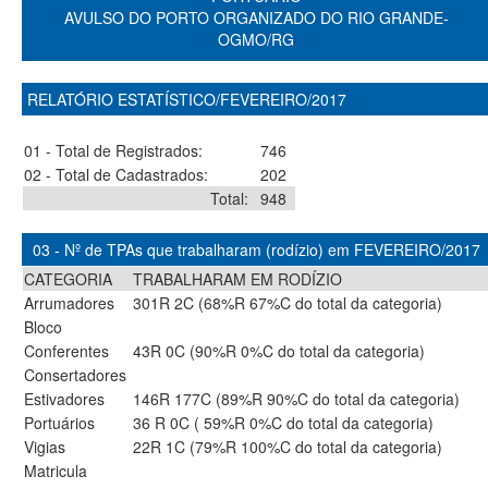
AVULSO DO PORTO ORGANIZADO DO RIO GRANDE-
OGMO/RG
RELATÓRIO ESTATÍSTICO/FEVEREIRO/2017
01 - Total de Registrados:
746
02 - Total de Cadastrados:
202
Total:
948
03 - Nº de TPAs que trabalharam (rodízio) em FEVEREIRO/2017
CATEGORIA
TRABALHARAM EM RODÍZIO
Arrumadores
301R 2C (68%R 67%C do total da categoria)
Bloco
Conferentes
43R 0C (90%R 0%C do total da categoria)
Consertadores
Estivadores
146R 177C (89%R 90%C do total da categoria)
Portuários
36 R 0C ( 59%R 0%C do total da categoria)
Vigias
22R 1C (79%R 100%C do total da categoria)
Matricula