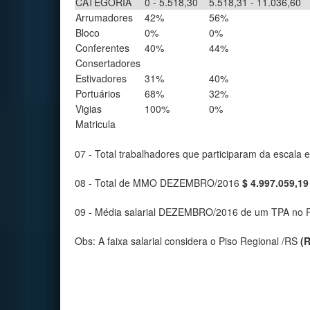
CATEGORIA
0 - 5.518,30
5.518,31 - 11.036,60
Arrumadores
42%
56%
Bloco
0%
0%
Conferentes
40%
44%
Consertadores
Estivadores
31%
40%
Portuários
68%
32%
Vigias
100%
0%
Matricula
07 - Total trabalhadores que participaram da esca
08 - Total de MMO DEZEMBRO/2016
$ 4.997.059,19
09 - Média salarial DEZEMBRO/2016 de um TPA no P
Obs: A faixa salarial considera o Piso Regional /RS
(R