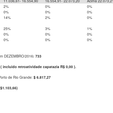
11.036,61- 16.554,90
16.554,91- 22.073,20
Acima 22.073,2
2%
0%
0%
0%
0%
0%
14%
2%
0%
25%
3%
1%
0%
0%
0%
0%
0%
0%
la em DEZEMBRO/2016
: 733
 ( incluido retroatividade capatazia R$ 0,00 ).
orto de Rio Grande:
$ 6.817,27
$1.103,66)