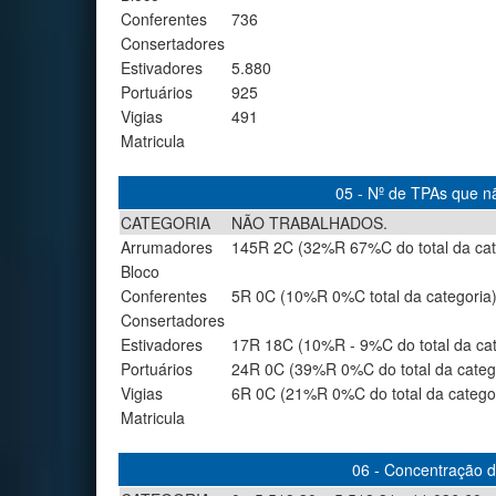
Conferentes
736
Consertadores
Estivadores
5.880
Portuários
925
Vigias
491
Matricula
05 - Nº de TPAs que nã
CATEGORIA
NÃO TRABALHADOS.
Arrumadores
145R 2C (32%R 67%C do total da cat
Bloco
Conferentes
5R 0C (10%R 0%C total da categoria
Consertadores
Estivadores
17R 18C (10%R - 9%C do total da cat
Portuários
24R 0C (39%R 0%C do total da categ
Vigias
6R 0C (21%R 0%C do total da catego
Matricula
06 - Concentração de