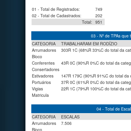
01 - Total de Registrados:
749
02 - Total de Cadastrados:
202
Total:
951
03 - Nº de TPAs que
CATEGORIA
TRABALHARAM EM RODÍZIO
Arrumadores
303R 1C (68%R 33%C do total da cat
Bloco
Conferentes
43R 0C (90%R 0%C do total da categ
Consertadores
Estivadores
147R 179C (90%R 91%C do total da c
Portuários
37R 0C (61%R 0%C do total da categ
Vigias
22R 1C (79%R 100%C do total da cat
Matricula
04 - Total de Esc
CATEGORIA
ESCALAS
Arrumadores
7.506
Bloco