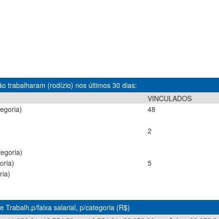
o trabalharam (rodízio) nos últimos 30 dias:
VINCULADOS
egoria)
48
)
2
egoria)
oria)
5
ria)
 Trabalh.p/faixa salarial, p/categoria (R$)