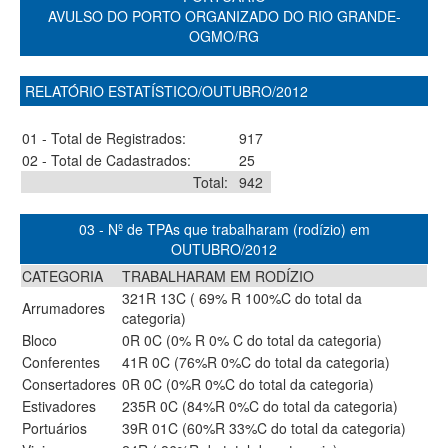
AVULSO DO PORTO ORGANIZADO DO RIO GRANDE-
OGMO/RG
RELATÓRIO ESTATÍSTICO/OUTUBRO/2012
01 - Total de Registrados:
917
02 - Total de Cadastrados:
25
Total:
942
03 - Nº de TPAs que trabalharam (rodízio) em
OUTUBRO/2012
CATEGORIA
TRABALHARAM EM RODÍZIO
321R 13C ( 69% R 100%C do total da
Arrumadores
categoria)
Bloco
0R 0C (0% R 0% C do total da categoria)
Conferentes
41R 0C (76%R 0%C do total da categoria)
Consertadores
0R 0C (0%R 0%C do total da categoria)
Estivadores
235R 0C (84%R 0%C do total da categoria)
Portuários
39R 01C (60%R 33%C do total da categoria)