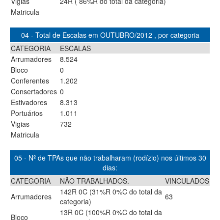
Vigias
24R ( 86%R do total da categoria)
Matricula
04 - Total de Escalas em OUTUBRO/2012 , por categoria
CATEGORIA
ESCALAS
Arrumadores
8.524
Bloco
0
Conferentes
1.202
Consertadores
0
Estivadores
8.313
Portuários
1.011
Vigias
732
Matricula
05 - Nº de TPAs que não trabalharam (rodízio) nos últimos 30
dias:
CATEGORIA
NÃO TRABALHADOS.
VINCULADOS
142R 0C (31%R 0%C do total da
Arrumadores
63
categoria)
13R 0C (100%R 0%C do total da
Bloco