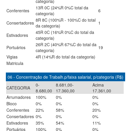
categoria)
13R 0C (24%R 0%C total da
Conferentes
6
categoria)
8R 8C (100%R - 100%C do total
Consertadores
1
da categoria)
45R 0C (16%R 0%C do total da
Estivadores
categoria)
26R 2C (40%R 67%C do total da
Portuários
19
categoria)
Vigias
4R (14%R do total da categoria)
Matricula
06 - Concentração de Trabalh.p/faixa salarial, p/categoria (R$)
0-
8.681,00-
Acima
CATEGORIA
8.680,00
17.360,00
17.361,00
Arrumadores
100%
0%
0%
Bloco
0%
0%
0%
Conferentes
22%
58%
20%
Consertadores
0%
0%
0%
Estivadores
35%
54%
11%
Portuários
100%
0%
0%