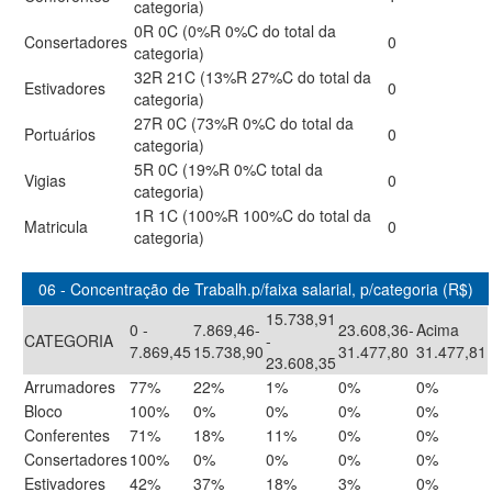
categoria)
0R 0C (0%R 0%C do total da
Consertadores
0
categoria)
32R 21C (13%R 27%C do total da
Estivadores
0
categoria)
27R 0C (73%R 0%C do total da
Portuários
0
categoria)
5R 0C (19%R 0%C total da
Vigias
0
categoria)
1R 1C (100%R 100%C do total da
Matricula
0
categoria)
06 - Concentração de Trabalh.p/faixa salarial, p/categoria (R$)
15.738,91
0 -
7.869,46-
23.608,36-
Acima
CATEGORIA
-
7.869,45
15.738,90
31.477,80
31.477,81
23.608,35
Arrumadores
77%
22%
1%
0%
0%
Bloco
100%
0%
0%
0%
0%
Conferentes
71%
18%
11%
0%
0%
Consertadores
100%
0%
0%
0%
0%
Estivadores
42%
37%
18%
3%
0%