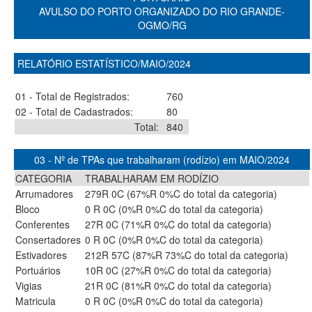
AVULSO DO PORTO ORGANIZADO DO RIO GRANDE-
OGMO/RG
RELATÓRIO ESTATÍSTICO/MAIO/2024
01 - Total de Registrados:
760
02 - Total de Cadastrados:
80
Total:
840
03 - Nº de TPAs que trabalharam (rodízio) em MAIO/2024
CATEGORIA
TRABALHARAM EM RODÍZIO
Arrumadores
279R 0C (67%R 0%C do total da categoria)
Bloco
0 R 0C (0%R 0%C do total da categoria)
Conferentes
27R 0C (71%R 0%C do total da categoria)
Consertadores
0 R 0C (0%R 0%C do total da categoria)
Estivadores
212R 57C (87%R 73%C do total da categoria)
Portuários
10R 0C (27%R 0%C do total da categoria)
Vigias
21R 0C (81%R 0%C do total da categoria)
Matricula
0 R 0C (0%R 0%C do total da categoria)