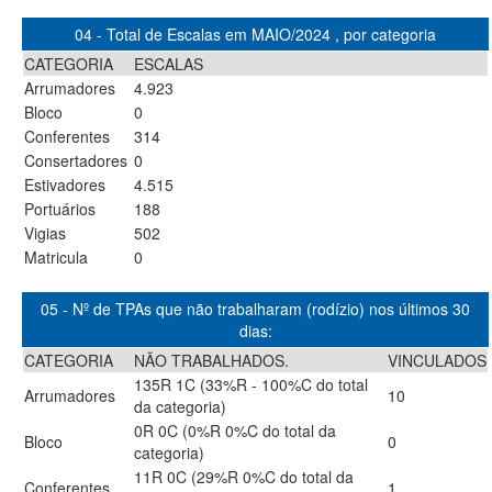
04 - Total de Escalas em MAIO/2024 , por categoria
CATEGORIA
ESCALAS
Arrumadores
4.923
Bloco
0
Conferentes
314
Consertadores
0
Estivadores
4.515
Portuários
188
Vigias
502
Matricula
0
05 - Nº de TPAs que não trabalharam (rodízio) nos últimos 30
dias:
CATEGORIA
NÃO TRABALHADOS.
VINCULADOS
135R 1C (33%R - 100%C do total
Arrumadores
10
da categoria)
0R 0C (0%R 0%C do total da
Bloco
0
categoria)
11R 0C (29%R 0%C do total da
Conferentes
1