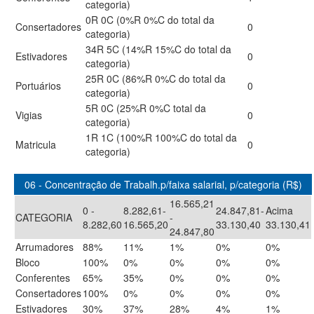
categoria)
0R 0C (0%R 0%C do total da
Consertadores
0
categoria)
34R 5C (14%R 15%C do total da
Estivadores
0
categoria)
25R 0C (86%R 0%C do total da
Portuários
0
categoria)
5R 0C (25%R 0%C total da
Vigias
0
categoria)
1R 1C (100%R 100%C do total da
Matricula
0
categoria)
06 - Concentração de Trabalh.p/faixa salarial, p/categoria (R$)
16.565,21
0 -
8.282,61-
24.847,81-
Acima
CATEGORIA
-
8.282,60
16.565,20
33.130,40
33.130,41
24.847,80
Arrumadores
88%
11%
1%
0%
0%
Bloco
100%
0%
0%
0%
0%
Conferentes
65%
35%
0%
0%
0%
Consertadores
100%
0%
0%
0%
0%
Estivadores
30%
37%
28%
4%
1%