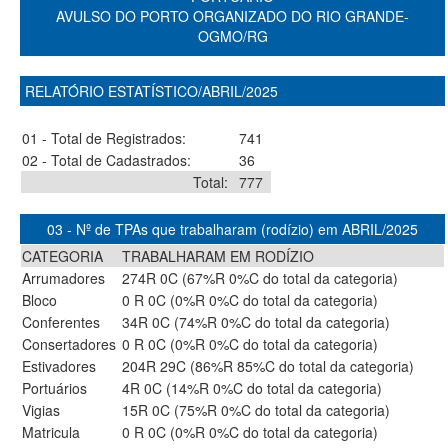
AVULSO DO PORTO ORGANIZADO DO RIO GRANDE-
OGMO/RG
RELATÓRIO ESTATÍSTICO/ABRIL/2025
01 - Total de Registrados:
741
02 - Total de Cadastrados:
36
Total:
777
03 - Nº de TPAs que trabalharam (rodízio) em ABRIL/2025
CATEGORIA
TRABALHARAM EM RODÍZIO
Arrumadores
274R 0C (67%R 0%C do total da categoria)
Bloco
0 R 0C (0%R 0%C do total da categoria)
Conferentes
34R 0C (74%R 0%C do total da categoria)
Consertadores
0 R 0C (0%R 0%C do total da categoria)
Estivadores
204R 29C (86%R 85%C do total da categoria)
Portuários
4R 0C (14%R 0%C do total da categoria)
Vigias
15R 0C (75%R 0%C do total da categoria)
Matricula
0 R 0C (0%R 0%C do total da categoria)