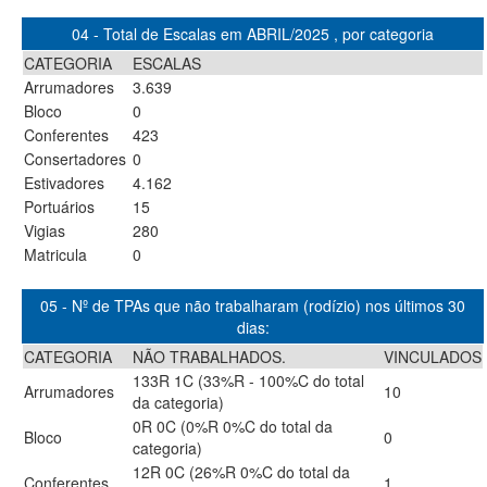
04 - Total de Escalas em ABRIL/2025 , por categoria
CATEGORIA
ESCALAS
Arrumadores
3.639
Bloco
0
Conferentes
423
Consertadores
0
Estivadores
4.162
Portuários
15
Vigias
280
Matricula
0
05 - Nº de TPAs que não trabalharam (rodízio) nos últimos 30
dias:
CATEGORIA
NÃO TRABALHADOS.
VINCULADOS
133R 1C (33%R - 100%C do total
Arrumadores
10
da categoria)
0R 0C (0%R 0%C do total da
Bloco
0
categoria)
12R 0C (26%R 0%C do total da
Conferentes
1